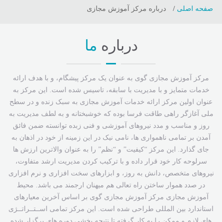
صفحه اصلی
درباره مرکز آموزش مجازی
درباره
ما
مرکز آموزش مجازی گوی به عنوان یک مرکز پیشگام، و با هدف ارائه
خدمات متمایز و با مدیریت با سابقه، تاسیس شده است. این مرکز به
عنوان اولین مرکز ارائه خدمات آموزش مجازی به سبک زنده و در سطح
ملی آغازگر راهی طاقت فرسا بوده که خوشبختانه و به لطف مدیریت به
روز و مناسب و مدد نیروهای آموزشی و فنی زبده توانسته ضمن فائق
آمدن بر تمامی ناهمواری ها، نامی نیک در این زمینه از خود در اذهان به
جای گذارد. این مرکز “کیفیت” و “نظم” را به عنوان والاترین ارزش ها
سرلوحه کار خود قرار داده و با ترکیب کردن مدیریت ارشد متفاوت،
نیروهای متخصص، دانش به روز، و ابزارهای سخت افزاری و نرم افزاری
در صدد هموار ساختن راه تعالی هم میهنان ارجمند می باشد. محیط
آموزش مجازی مرکز آموزش مجازی گوی بر اساس آخرین معیارهای
استاندارد بین المللی طراحی شده است. این مرکز تمامی اســتــراتــژی
های لازم و ممکن را به کار گرفته تا نتیجه بخشی دوره های برگزار شده