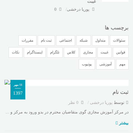
غیبت
پوریا درخشی
0
برچسب ها
سئوالات
متداول
شبکه
اجتماعی
ثبت نام
مقررات
قوانین
غیبت
مجازی
کلاس
تلگرام
اینستاگرام
نکات
مهم
آموزشی
یوتیوب
11 مهر
ثبت نام
1397
توسط
پوریا درخشی
0 نظر
در مرکز آموزش مجازی گوی متقاضیان محترم در بدو ورود به مرکز و ...
بیشتر